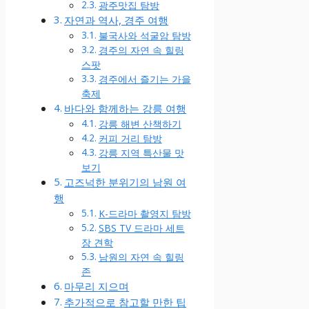
광주맛집 탐방
자연과 역사, 경주 여행
불국사와 석굴암 탐방
경주의 자연 속 힐링
스팟
경주에서 즐기는 가을
축제
바다와 함께하는 강릉 여행
강릉 해변 산책하기
커피 거리 탐방
강릉 지역 특산물 맛
보기
고즈넉한 분위기의 남원 여
행
K-드라마 촬영지 탐방
SBS TV 드라마 세트
장 견학
남원의 자연 속 힐링
존
마무리 지으며
추가적으로 참고할 만한 팁