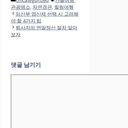
Uncategorized
가을여행
,
테
그
관광명소
,
자연경관
,
힐링여행
고
임산부 엽산제 선택 시 고려해
리
야 할 4가지 팁
퇴사자의 연말정산 절차 알아
보자
댓글 남기기
댓
글