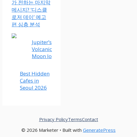
가 전하는 마지막
메시지? ‘디스클
로저 데이’ 예고
편 심층 분석
Jupiter’s
Volcanic
Moon Io
Best Hidden
Cafes in
Seoul 2026
Privacy Policy
Terms
Contact
© 2026 Marketer • Built with
GeneratePress