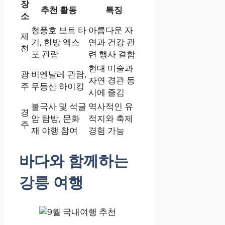
장
추천 활동
특징
소
청풍호 보트 타
아름다운 자
제
기, 한방 엑스
연과 건강 관
천
포 관람
련 행사 결합
현대 미술과
광
비엔날레 관람,
자연 경관 동
주
무등산 하이킹
시에 즐김
불국사 및 석굴
역사적인 유
경
암 탐방, 문화
적지와 축제
주
재 야행 참여
경험 가능
바다와 함께하는
강릉 여행