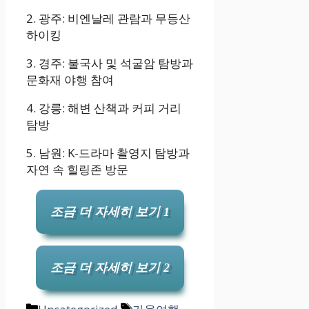
2. 광주: 비엔날레 관람과 무등산
하이킹
3. 경주: 불국사 및 석굴암 탐방과
문화재 야행 참여
4. 강릉: 해변 산책과 커피 거리
탐방
5. 남원: K-드라마 촬영지 탐방과
자연 속 힐링존 방문
조금 더 자세히 보기 1
조금 더 자세히 보기 2
카
태