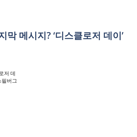
막 메시지? ‘디스클로저 데이’
로저 데
– 스필버그