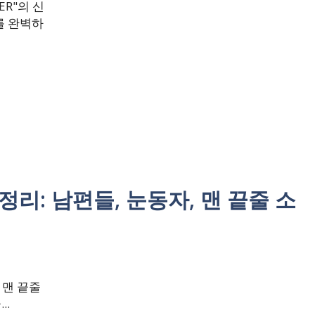
ER"의 신
를 완벽하
정리: 남편들, 눈동자, 맨 끝줄 소
 맨 끝줄
..