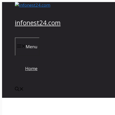
컨
텐
츠
infonest24.com
로
건
너
뛰
Menu
기
Home