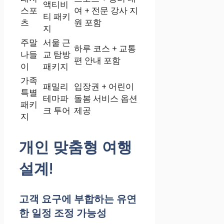
액티비
스포
여 + 전문 강사 지
티 패키
츠
원 포함
지
주말
서울 근
하루 코스 + 교통
나들
교 탐방
편 안내 포함
이
패키지
가족
패밀리
입장권 + 어린이
특별
테마파
돌봄 서비스 옵션
패키
크 투어
제공
지
개인 맞춤형 여행
설계!
고객 요구에 부합하는 유연
한 일정 조정 가능성