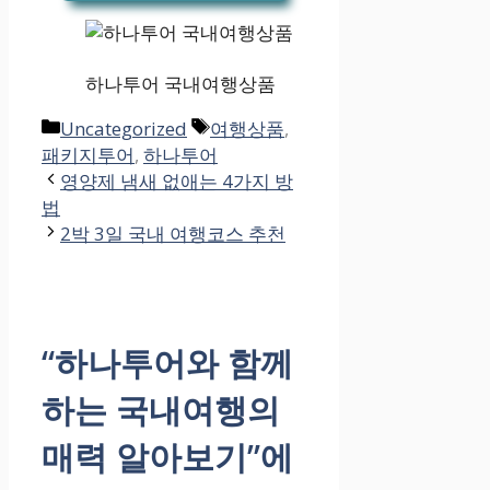
하나투어 국내여행상품
카
태
Uncategorized
여행상품
,
테
그
패키지투어
,
하나투어
고
영양제 냄새 없애는 4가지 방
리
법
2박 3일 국내 여행코스 추천
“하나투어와 함께
하는 국내여행의
매력 알아보기”에