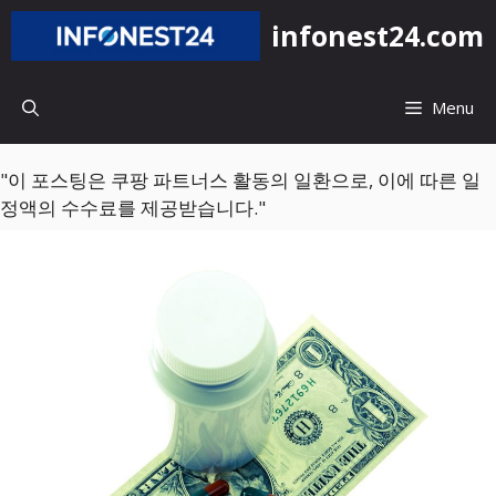
컨
infonest24.com
텐
츠
로
Menu
건
너
뛰
"이 포스팅은 쿠팡 파트너스 활동의 일환으로, 이에 따른 일
기
정액의 수수료를 제공받습니다."