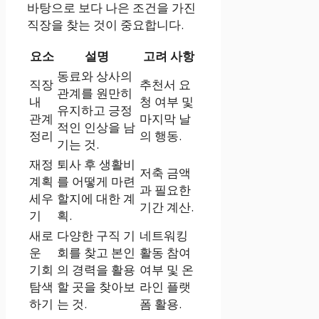
바탕으로 보다 나은 조건을 가진
직장을 찾는 것이 중요합니다.
요소
설명
고려 사항
동료와 상사의
직장
추천서 요
관계를 원만히
내
청 여부 및
유지하고 긍정
관계
마지막 날
적인 인상을 남
정리
의 행동.
기는 것.
재정
퇴사 후 생활비
저축 금액
계획
를 어떻게 마련
과 필요한
세우
할지에 대한 계
기간 계산.
기
획.
새로
다양한 구직 기
네트워킹
운
회를 찾고 본인
활동 참여
기회
의 경력을 활용
여부 및 온
탐색
할 곳을 찾아보
라인 플랫
하기
는 것.
폼 활용.