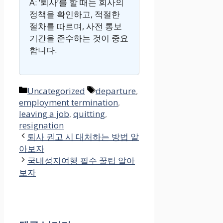
A: ‘퇴사’를 할 때는 회사의
정책을 확인하고, 적절한
절차를 따르며, 사전 통보
기간을 준수하는 것이 중요
합니다.
카
태
Uncategorized
departure
,
employment termination
테
그
,
leaving a job
,
quitting
,
고
resignation
리
퇴사 권고 시 대처하는 방법 알
아보자
국내성지여행 필수 꿀팁 알아
보자