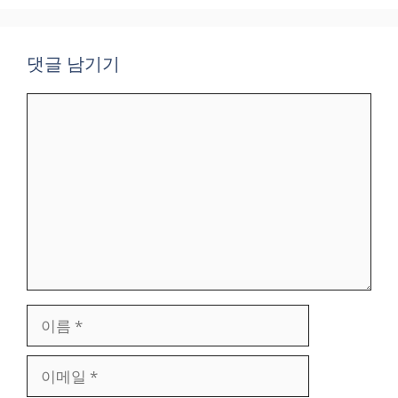
댓글 남기기
댓
글
이
름
이
메