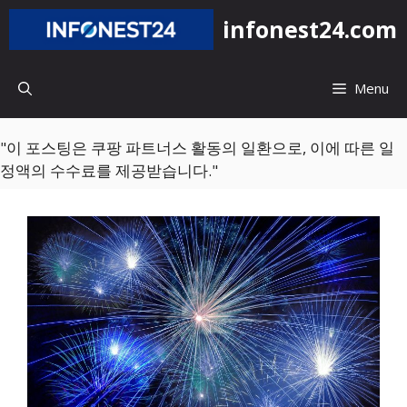
컨
infonest24.com
텐
츠
로
Menu
건
너
뛰
"이 포스팅은 쿠팡 파트너스 활동의 일환으로, 이에 따른 일
기
정액의 수수료를 제공받습니다."