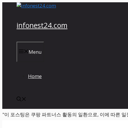
컨
텐
츠
infonest24.com
로
건
너
뛰
Menu
기
Home
"이 포스팅은 쿠팡 파트너스 활동의 일환으로, 이에 따른 