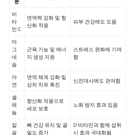
분
비
면역력 강화 및 항
타
피부 건강에도 도움
산화 작용
민 C
마
그
근육 기능 및 에너
스트레스 완화에 기여
네
지 생성 지원
함
슘
아
면역 체계 강화 및
신진대사에도 관여함
연
상처 치유 촉진
셀
항산화 작용으로
레
노화 방지 효과 있음
세포 보호
늄
칼
뼈 건강 유지 및 골
D 비타민과 함께 섭취
슘
밀도 증가
시 효과 극대화됨