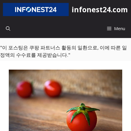
컨
infonest24.com
텐
츠
로
Menu
건
너
뛰
"이 포스팅은 쿠팡 파트너스 활동의 일환으로, 이에 따른 일
기
정액의 수수료를 제공받습니다."