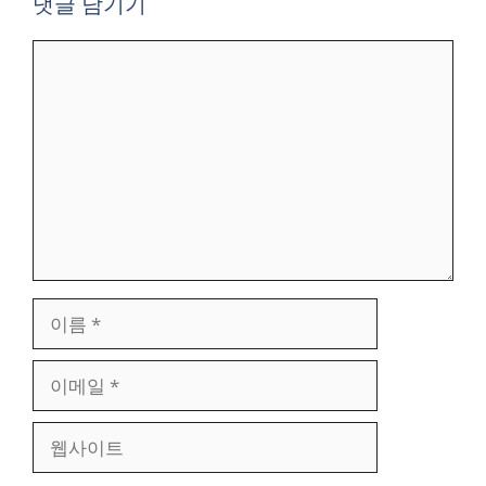
댓글 남기기
댓
글
이
름
이
메
일
웹
사