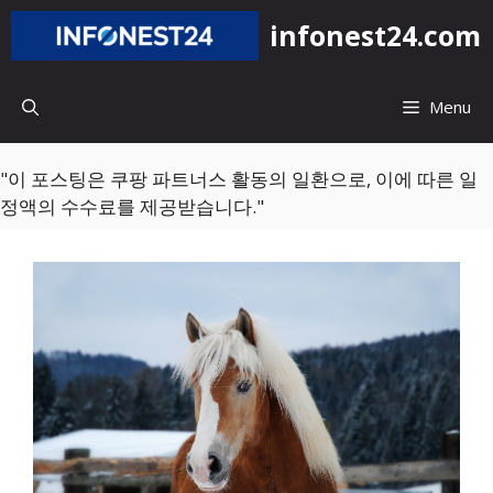
컨
infonest24.com
텐
츠
로
Menu
건
너
뛰
"이 포스팅은 쿠팡 파트너스 활동의 일환으로, 이에 따른 일
기
정액의 수수료를 제공받습니다."