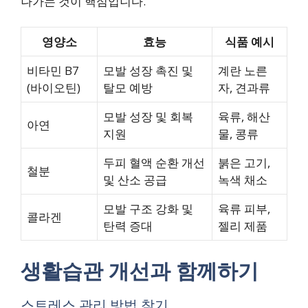
나가는 것이 핵심입니다.
영양소
효능
식품 예시
비타민 B7
모발 성장 촉진 및
계란 노른
(바이오틴)
탈모 예방
자, 견과류
모발 성장 및 회복
육류, 해산
아연
지원
물, 콩류
두피 혈액 순환 개선
붉은 고기,
철분
및 산소 공급
녹색 채소
모발 구조 강화 및
육류 피부,
콜라겐
탄력 증대
젤리 제품
생활습관 개선과 함께하기
스트레스 관리 방법 찾기