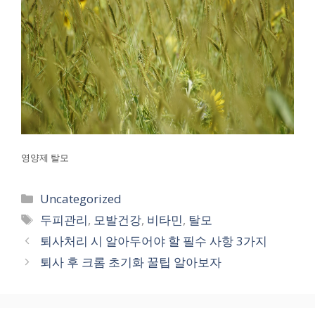
영양제 탈모
카
Uncategorized
테
태
두피관리
,
모발건강
,
비타민
,
탈모
고
그
퇴사처리 시 알아두어야 할 필수 사항 3가지
리
퇴사 후 크롬 초기화 꿀팁 알아보자