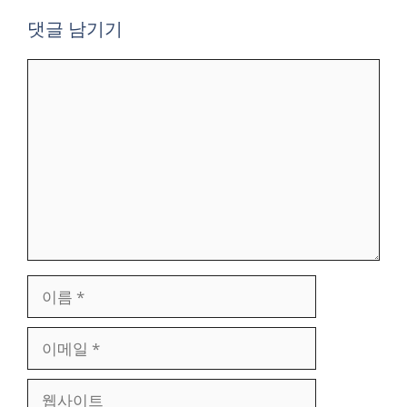
댓글 남기기
댓
글
이
름
이
메
일
웹