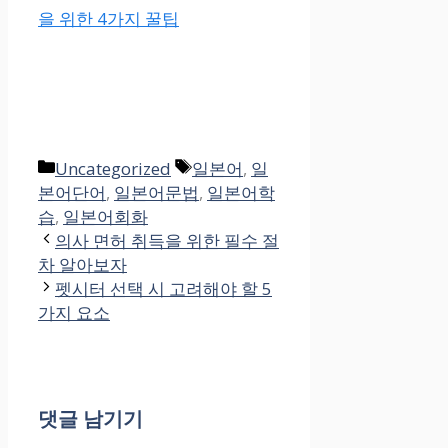
을 위한 4가지 꿀팁
카
태
Uncategorized
일본어
,
일
테
그
본어단어
,
일본어문법
,
일본어학
고
습
,
일본어회화
리
의사 면허 취득을 위한 필수 절
차 알아보자
펫시터 선택 시 고려해야 할 5
가지 요소
댓글 남기기