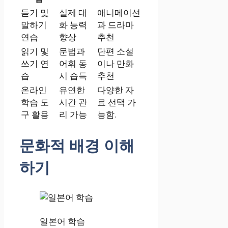
듣기 및
실제 대
애니메이션
말하기
화 능력
과 드라마
연습
향상
추천
읽기 및
문법과
단편 소설
쓰기 연
어휘 동
이나 만화
습
시 습득
추천
온라인
유연한
다양한 자
학습 도
시간 관
료 선택 가
구 활용
리 가능
능함.
문화적 배경 이해
하기
일본어 학습