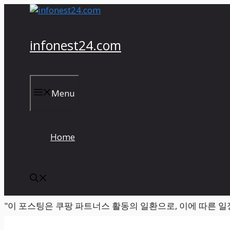
컨
텐
츠
infonest24.com
로
건
너
뛰
Menu
기
Home
"이 포스팅은 쿠팡 파트너스 활동의 일환으로, 이에 따른 