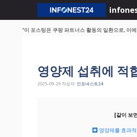
컨
infone
텐
츠
로
"이 포스팅은 쿠팡 파트너스 활동의 일환으로, 이
건
너
뛰
기
영양제 섭취에 적
2025-09-29
작성자:
인포네스트24
[같이 보
영양제를 효과적