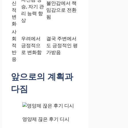
신
불안감에서 책
승, 자기 관
적
임감으로 전환
리 능력 향
변
됨
상
화
사
회
우려에서
결국 주변에서
적
긍정적으
도 긍정적인 평
반
로 변화함
가받음
응
앞으로의 계획과
다짐
영양제 끊은 후기 디시