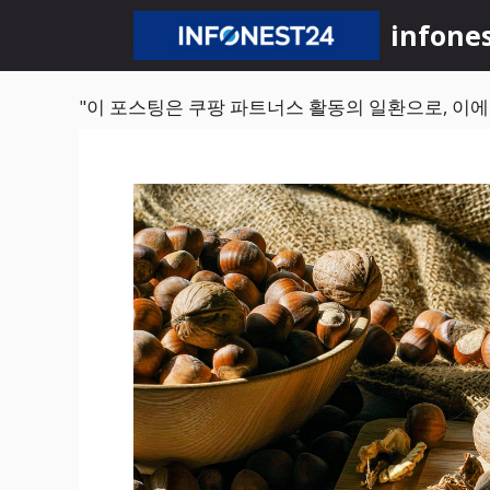
컨
infone
텐
츠
로
"이 포스팅은 쿠팡 파트너스 활동의 일환으로, 이
건
너
뛰
기