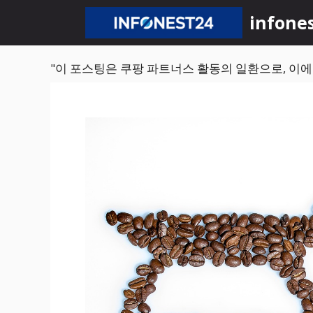
컨
infone
텐
츠
로
"이 포스팅은 쿠팡 파트너스 활동의 일환으로, 이
건
너
뛰
기