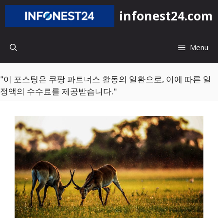
컨
infonest24.com
텐
츠
로
Menu
건
너
뛰
"이 포스팅은 쿠팡 파트너스 활동의 일환으로, 이에 따른 일
기
정액의 수수료를 제공받습니다."