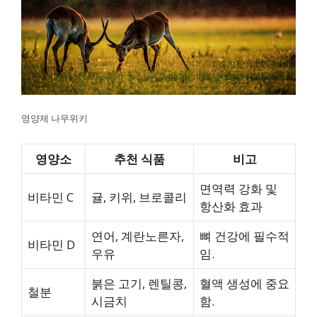
영양제 나무위키
영양소
추천 식품
비고
면역력 강화 및
비타민 C
귤, 키위, 브로콜리
항산화 효과
연어, 계란노른자,
뼈 건강에 필수적
비타민 D
우유
임.
붉은 고기, 렌틸콩,
혈액 생성에 중요
철분
시금치
함.