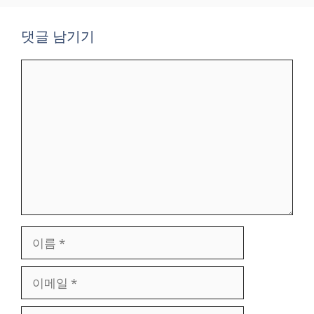
댓글 남기기
댓
글
이
름
이
메
일