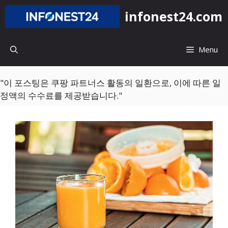
컨
infonest24.com
텐
츠
로
Menu
건
너
뛰
"이 포스팅은 쿠팡 파트너스 활동의 일환으로, 이에 따른 일
기
정액의 수수료를 제공받습니다."