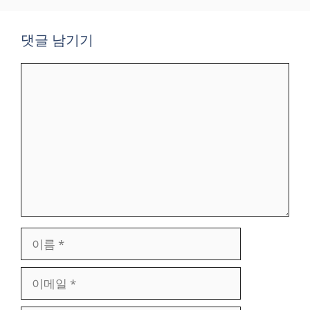
댓글 남기기
댓
글
이
름
이
메
일