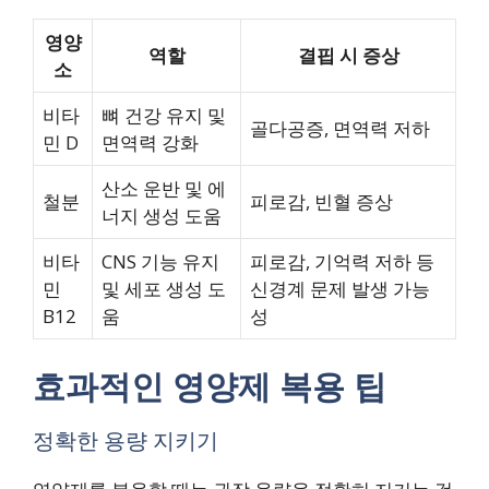
영양
역할
결핍 시 증상
소
비타
뼈 건강 유지 및
골다공증, 면역력 저하
민 D
면역력 강화
산소 운반 및 에
철분
피로감, 빈혈 증상
너지 생성 도움
비타
CNS 기능 유지
피로감, 기억력 저하 등
민
및 세포 생성 도
신경계 문제 발생 가능
B12
움
성
효과적인 영양제 복용 팁
정확한 용량 지키기