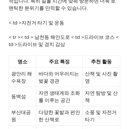
적입니다. 특히 일몰 시간에 맞춰 방문하면 더욱 로
맨틱한 분위기를 만끽할 수 있습니다.
< td >자전거 타기 및 운동
< tr >< td > 남천동 해안도로 < td >드라이브 코스 <
td >드라이브 및 경치 감상
명소
주요 특징
추천 활동
광안리 해
바다와 어우러지는
산책 및 사진 촬
수욕장
벚꽃 경관
영
자연 생태계와 조화
자연 탐방 및 산
동백섬
를 이루는 공간
책
부산대공
다양한 꽃밭과 편안
소풍 및 자전거
원
한 산책로
타기