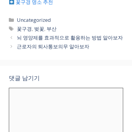
꽃구경 명소 추천
카
Uncategorized
테
태
꽃구경
,
벚꽃
,
부산
고
그
뇌 영양제를 효과적으로 활용하는 방법 알아보자
리
근로자의 퇴사통보의무 알아보자
댓글 남기기
댓
글