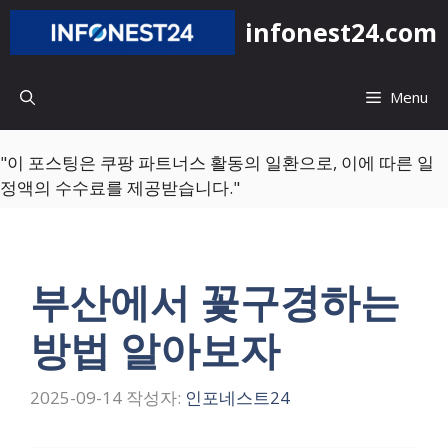
컨
infonest24.com
텐
츠
로
Menu
건
너
뛰
"이 포스팅은 쿠팡 파트너스 활동의 일환으로, 이에 따른 일
기
정액의 수수료를 제공받습니다."
부산에서 꽃구경하는
방법 알아보자
2025-09-14
작성자:
인포네스트24