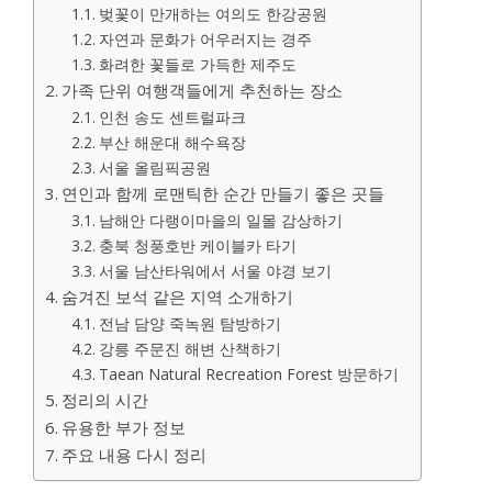
벚꽃이 만개하는 여의도 한강공원
자연과 문화가 어우러지는 경주
화려한 꽃들로 가득한 제주도
가족 단위 여행객들에게 추천하는 장소
인천 송도 센트럴파크
부산 해운대 해수욕장
서울 올림픽공원
연인과 함께 로맨틱한 순간 만들기 좋은 곳들
남해안 다랭이마을의 일몰 감상하기
충북 청풍호반 케이블카 타기
서울 남산타워에서 서울 야경 보기
숨겨진 보석 같은 지역 소개하기
전남 담양 죽녹원 탐방하기
강릉 주문진 해변 산책하기
Taean Natural Recreation Forest 방문하기
정리의 시간
유용한 부가 정보
주요 내용 다시 정리