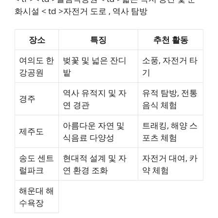
화시설 < td >자전거 도로 , 역사 탐방
장소
특징
추천 활동
여의도 한
벚꽃 및 넓은 잔디
소풍, 자전거 타
강공원
밭
기
역사 유적지 및 자
유적 탐방, 전통
경주
연 경관
음식 체험
아름다운 자연 및
트래킹, 해양 스
제주도
식음료 다양성
포츠 체험
송도 센트
현대적 설계 및 자
자전거 대여, 카
럴파크
연 환경 조화
약 체험
해운대 해
수욕장