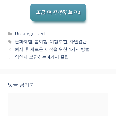
조금 더 자세히 보기 1
카
Uncategorized
테
태
문화체험
,
봄여행
,
여행추천
,
자연경관
고
그
퇴사 후 새로운 시작을 위한 4가지 방법
리
영양제 보관하는 4가지 꿀팁
댓글 남기기
댓
글