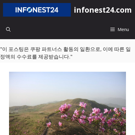
컨
infonest24.com
텐
츠
로
Menu
건
너
뛰
"이 포스팅은 쿠팡 파트너스 활동의 일환으로, 이에 따른 일
기
정액의 수수료를 제공받습니다."