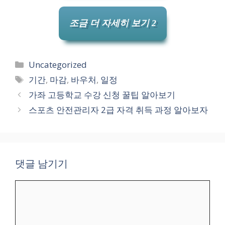
조금 더 자세히 보기 2
카
Uncategorized
테
태
기간
,
마감
,
바우처
,
일정
고
그
가좌 고등학교 수강 신청 꿀팁 알아보기
리
스포츠 안전관리자 2급 자격 취득 과정 알아보자
댓글 남기기
댓
글