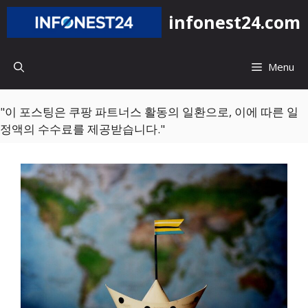
컨
infonest24.com
텐
츠
로
Menu
건
너
뛰
"이 포스팅은 쿠팡 파트너스 활동의 일환으로, 이에 따른 일
기
정액의 수수료를 제공받습니다."