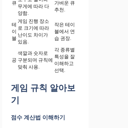
큐
가벼운 큐
무게에 따라 다
추천.
양함.
게임 진행 장소
테
작은 테이
로 크기에 따라
이
블에서 연
난이도 차이가
블
습 권장.
있음.
각 종류별
색깔과 숫자로
특성을 잘
공
구분되며 규칙에
이해하고
맞춰 사용.
선택.
게임 규칙 알아보
기
점수 계산법 이해하기