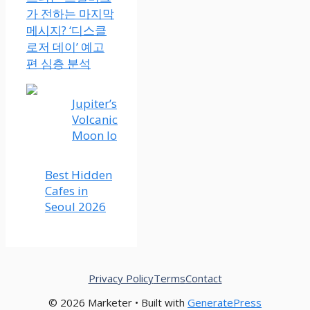
가 전하는 마지막
메시지? ‘디스클
로저 데이’ 예고
편 심층 분석
Jupiter’s
Volcanic
Moon Io
Best Hidden
Cafes in
Seoul 2026
Privacy Policy
Terms
Contact
© 2026 Marketer • Built with
GeneratePress