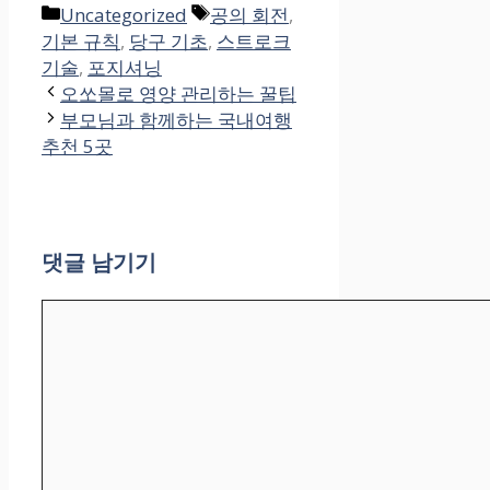
카
태
Uncategorized
공의 회전
,
테
그
기본 규칙
,
당구 기초
,
스트로크
고
기술
,
포지셔닝
리
오쏘몰로 영양 관리하는 꿀팁
부모님과 함께하는 국내여행
추천 5곳
댓글 남기기
댓
글