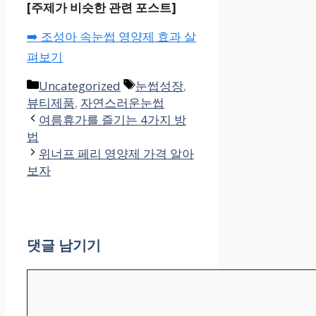
[주제가 비슷한 관련 포스트]
➡️ 조성아 속눈썹 영양제 효과 살
펴보기
카
태
Uncategorized
눈썹성장
,
테
그
뷰티제품
,
자연스러운눈썹
고
여름휴가를 즐기는 4가지 방
리
법
위너프 페리 영양제 가격 알아
보자
댓글 남기기
댓
글