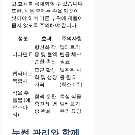
고 효과를 극대화할 수 있습니다.
또한, 사용 후에는 손을 깨끗이
씻어야 하며 다른 부위에 제품이
묻지 않도록 주의해야 합니다.
성분
효과
주의사항
항산화 작
알레르기
비타민 E
용 및 혈액
반응 체크
순환 촉진
필요
모근 활성
일관된 사
펩타이드
화 및 성장
용 필요
복합체
자극
(최소 6주)
식물 추
혈액 순환
특정 식물
출물 (예:
촉진 및 염
알레르기
로즈마
증 완화
주의 요망
리)
눈썹 관리와 함께