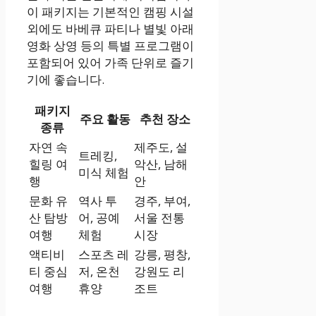
이 패키지는 기본적인 캠핑 시설
외에도 바베큐 파티나 별빛 아래
영화 상영 등의 특별 프로그램이
포함되어 있어 가족 단위로 즐기
기에 좋습니다.
패키지
주요 활동
추천 장소
종류
자연 속
제주도, 설
트레킹,
힐링 여
악산, 남해
미식 체험
행
안
문화 유
역사 투
경주, 부여,
산 탐방
어, 공예
서울 전통
여행
체험
시장
액티비
스포츠 레
강릉, 평창,
티 중심
저, 온천
강원도 리
여행
휴양
조트