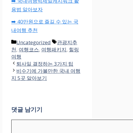
➡️ 국내여행빅세일캐시워크 활
용법 알아보자
➡️ 40만원으로 즐길 수 있는 국
내여행 추천
카
태
Uncategorized
관광지추
테
그
천
,
여행코스
,
여행패키지
,
힐링
고
여행
리
퇴사일 결정하는 3가지 팁
비수기에 가볼만한 국내 여행
지 5곳 알아보기
댓글 남기기
댓
글