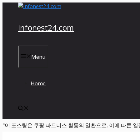
컨
텐
츠
infonest24.com
로
건
너
뛰
Menu
기
Home
"이 포스팅은 쿠팡 파트너스 활동의 일환으로, 이에 따른 