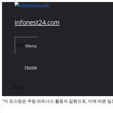
컨
텐
츠
infonest24.com
로
건
너
뛰
Menu
기
Home
"이 포스팅은 쿠팡 파트너스 활동의 일환으로, 이에 따른 