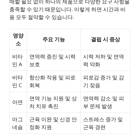
매할 필요 없이 하나의 제품으로 다양한 요구 사항을
충족할 수 있기 때문입니다. 이렇게 하면 시간과 비
용 모두 절약할 수 있습니다.
영양
주요 기능
결핍 시 증상
소
비타
면역력 증진 및 시력
시력 저하 및 면역
민 A
보호
력 약화
비타
항산화 작용 및 피로
피로감 증가 및 감
민 C
회복
기 잦음
면역 기능 지원 및 상
면역력 감소 및 피
아연
처 치유 촉진
부 문제 발생
마그
근육 이완 및 신경 안
스트레스 증가 및
네슘
정화 지원
근육 경련