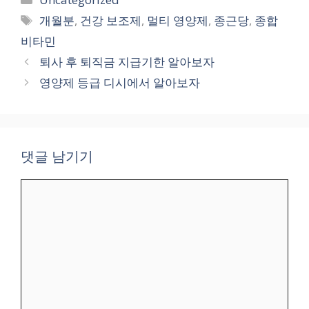
테
태
개월분
,
건강 보조제
,
멀티 영양제
,
종근당
,
종합
고
그
비타민
리
퇴사 후 퇴직금 지급기한 알아보자
영양제 등급 디시에서 알아보자
댓글 남기기
댓
글