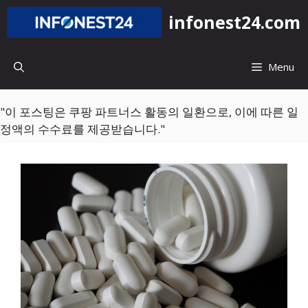
컨
infonest24.com
텐
츠
로
Menu
건
너
뛰
"이 포스팅은 쿠팡 파트너스 활동의 일환으로, 이에 따른 일
기
정액의 수수료를 제공받습니다."