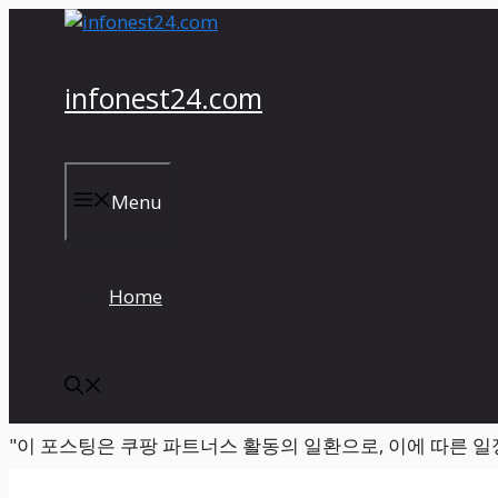
컨
텐
츠
infonest24.com
로
건
너
뛰
Menu
기
Home
"이 포스팅은 쿠팡 파트너스 활동의 일환으로, 이에 따른 