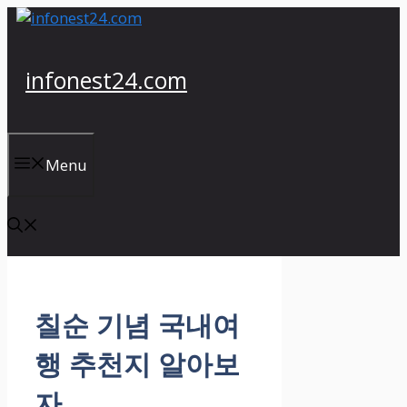
컨
텐
츠
infonest24.com
로
건
너
뛰
Menu
기
칠순 기념 국내여
행 추천지 알아보
자