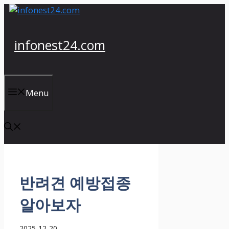
컨
텐
츠
infonest24.com
로
건
너
뛰
Menu
기
반려견 예방접종
알아보자
2025-12-20