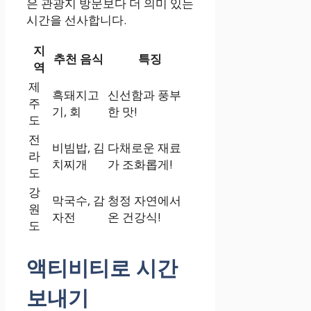
은 관광지 방문보다 더 의미 있는
시간을 선사합니다.
지
추천 음식
특징
역
제
흑돼지고
신선함과 풍부
주
기, 회
한 맛!
도
전
비빔밥, 김
다채로운 재료
라
치찌개
가 조화롭게!
도
강
막국수, 감
청정 자연에서
원
자전
온 건강식!
도
액티비티로 시간
보내기