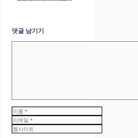
댓글 남기기
댓
글
이
름
이
메
웹
일
사