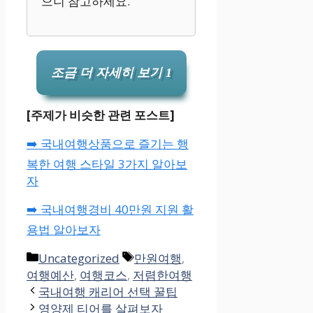
으니 참고하세요.
조금 더 자세히 보기 1
[주제가 비슷한 관련 포스트]
➡️ 국내여행상품으로 즐기는 행
복한 여행 스타일 3가지 알아보
자
➡️ 국내여행경비 40만원 지원 활
용법 알아보자
카
태
Uncategorized
만원여행
,
테
그
여행예산
,
여행코스
,
저렴한여행
고
국내여행 캐리어 선택 꿀팁
리
영양제 티어를 살펴보자