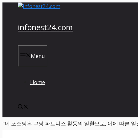
컨
텐
츠
infonest24.com
로
건
너
뛰
Menu
기
Home
"이 포스팅은 쿠팡 파트너스 활동의 일환으로, 이에 따른 