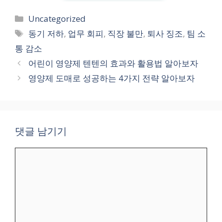
카
Uncategorized
테
태
동기 저하
,
업무 회피
,
직장 불만
,
퇴사 징조
,
팀 소
고
그
통 감소
리
어린이 영양제 텐텐의 효과와 활용법 알아보자
영양제 도매로 성공하는 4가지 전략 알아보자
댓글 남기기
댓
글