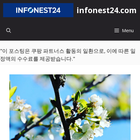
컨
infonest24.com
텐
츠
로
Menu
건
너
뛰
"이 포스팅은 쿠팡 파트너스 활동의 일환으로, 이에 따른 일
기
정액의 수수료를 제공받습니다."