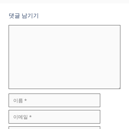
댓글 남기기
댓
글
이
름
이
메
일