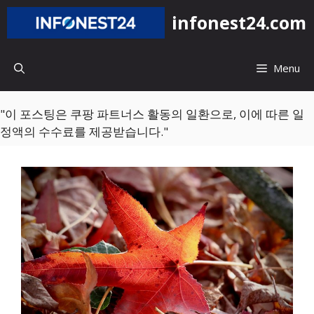
컨
infonest24.com
텐
츠
로
Menu
건
너
뛰
"이 포스팅은 쿠팡 파트너스 활동의 일환으로, 이에 따른 일
기
정액의 수수료를 제공받습니다."