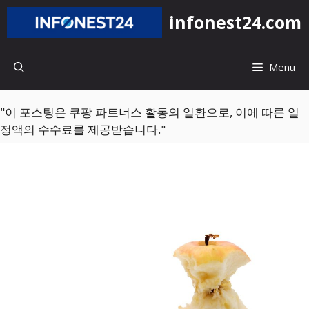
컨
infonest24.com
텐
츠
로
Menu
건
너
뛰
"이 포스팅은 쿠팡 파트너스 활동의 일환으로, 이에 따른 일
기
정액의 수수료를 제공받습니다."