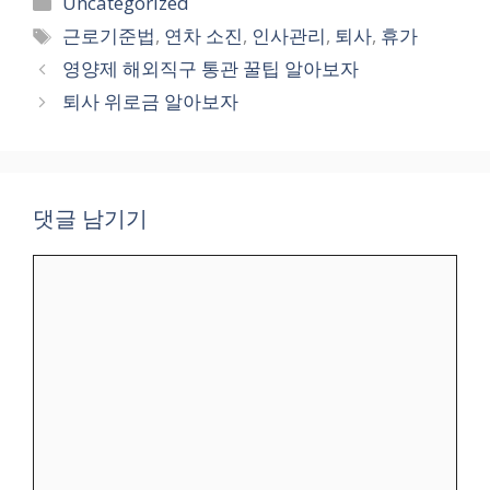
Uncategorized
테
태
근로기준법
,
연차 소진
,
인사관리
,
퇴사
,
휴가
고
그
영양제 해외직구 통관 꿀팁 알아보자
리
퇴사 위로금 알아보자
댓글 남기기
댓
글