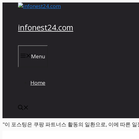
컨
텐
츠
infonest24.com
로
건
너
뛰
Menu
기
Home
"이 포스팅은 쿠팡 파트너스 활동의 일환으로, 이에 따른 