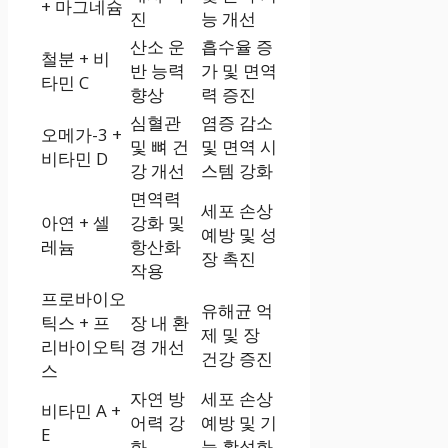
+ 마그네슘
진
능 개선
산소 운
흡수율 증
철분 + 비
반 능력
가 및 면역
타민 C
향상
력 증진
심혈관
염증 감소
오메가-3 +
및 뼈 건
및 면역 시
비타민 D
강 개선
스템 강화
면역력
세포 손상
아연 + 셀
강화 및
예방 및 성
레늄
항산화
장 촉진
작용
프로바이오
유해균 억
틱스 + 프
장 내 환
제 및 장
리바이오틱
경 개선
건강 증진
스
자연 방
세포 손상
비타민 A +
어력 강
예방 및 기
E
화
능 활성화