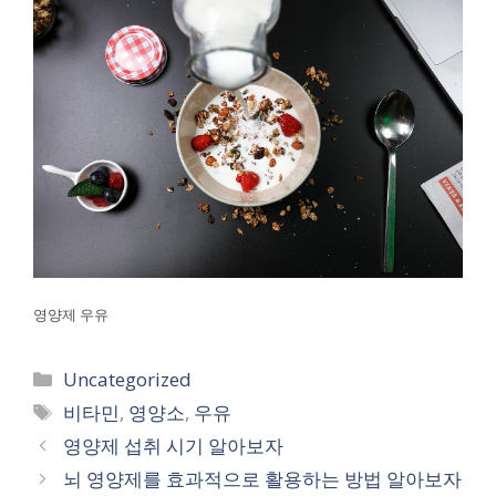
영양제 우유
카
Uncategorized
테
태
비타민
,
영양소
,
우유
고
그
영양제 섭취 시기 알아보자
리
뇌 영양제를 효과적으로 활용하는 방법 알아보자