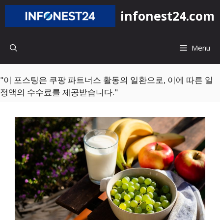
컨
infonest24.com
텐
츠
로
Menu
건
너
뛰
"이 포스팅은 쿠팡 파트너스 활동의 일환으로, 이에 따른 일
기
정액의 수수료를 제공받습니다."