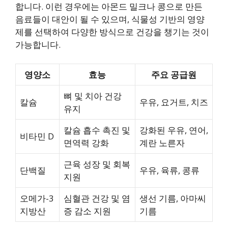
합니다. 이런 경우에는 아몬드 밀크나 콩으로 만든
음료들이 대안이 될 수 있으며, 식물성 기반의 영양
제를 선택하여 다양한 방식으로 건강을 챙기는 것이
가능합니다.
영양소
효능
주요 공급원
뼈 및 치아 건강
칼슘
우유, 요거트, 치즈
유지
칼슘 흡수 촉진 및
강화된 우유, 연어,
비타민 D
면역력 강화
계란 노른자
근육 성장 및 회복
단백질
우유, 육류, 콩류
지원
오메가-3
심혈관 건강 및 염
생선 기름, 아마씨
지방산
증 감소 지원
기름