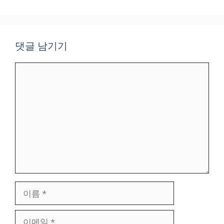
댓글 남기기
댓
글
이
름
이