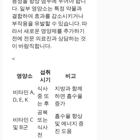
능성을 항상 염두에 두어야 합니
다. 일부 영양소는 특정 약물과
결합하여 효과를 감소시키거나
부작용을 유발할 수 있습니다. 따
라서 새로운 영양제를 추가하기
전에 전문 의료진과 상담하는 것
이 바람직합니다.
<
섭취
영양소
비고
시기
식사
지방과 함께
비타민 A,
중 또
하면 흡수율
D, E, K
는 후
증가
공복
흡수율 향상
비타민 C
또는
및 에너지 증
및 B군
식사
진 도움
전