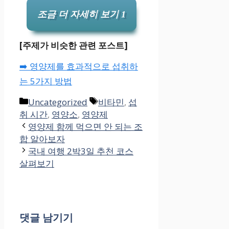
조금 더 자세히 보기 1
[주제가 비슷한 관련 포스트]
➡️ 영양제를 효과적으로 섭취하
는 5가지 방법
카
태
Uncategorized
비타민
,
섭
테
그
취 시간
,
영양소
,
영양제
고
영양제 함께 먹으면 안 되는 조
리
합 알아보자
국내 여행 2박3일 추천 코스
살펴보기
댓글 남기기