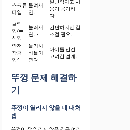
일반적이고 사
스크류
돌려서
용이 용이하
타입
연다
다.
클릭
눌러서
간편하지만 힘
형/푸
연다
조절 필요.
시형
안전
눌러서
아이들 안전
잠금
비틀어
고려한 설계.
형식
연다
뚜껑 문제 해결하
기
뚜껑이 열리지 않을 때 대처
법
뚜껑이 잘 열리지 않을 경우 여러