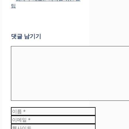
팁
댓글 남기기
댓
글
이
름
이
메
웹