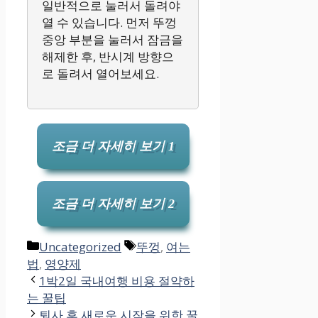
일반적으로 눌러서 돌려야
열 수 있습니다. 먼저 뚜껑
중앙 부분을 눌러서 잠금을
해제한 후, 반시계 방향으
로 돌려서 열어보세요.
조금 더 자세히 보기 1
조금 더 자세히 보기 2
카
태
Uncategorized
뚜껑
,
여는
테
그
법
,
영양제
고
1박2일 국내여행 비용 절약하
리
는 꿀팁
퇴사 후 새로운 시작을 위한 꿀