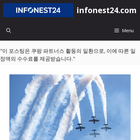
컨
infonest24.com
텐
츠
로
Menu
건
너
뛰
"이 포스팅은 쿠팡 파트너스 활동의 일환으로, 이에 따른 일
기
정액의 수수료를 제공받습니다."