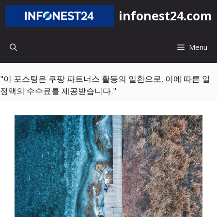
컨
infonest24.com
텐
츠
로
Menu
건
너
뛰
"이 포스팅은 쿠팡 파트너스 활동의 일환으로, 이에 따른 일
기
정액의 수수료를 제공받습니다."