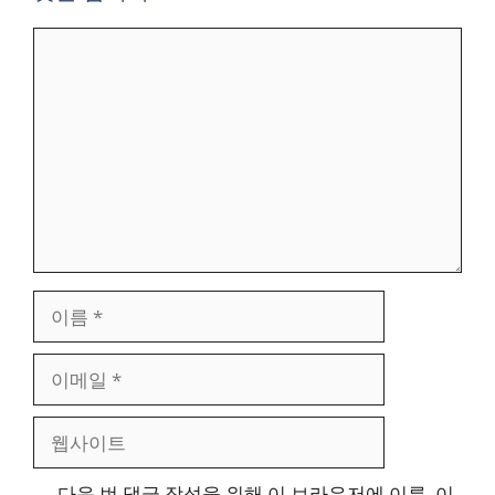
댓
글
이
름
이
메
일
웹
사
이
다음 번 댓글 작성을 위해 이 브라우저에 이름, 이