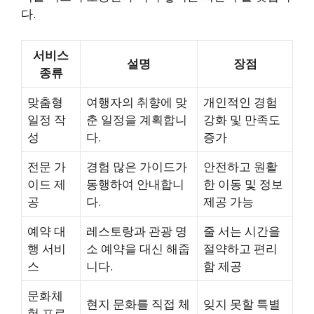
다.
서비스
설명
장점
종류
맞춤형
여행자의 취향에 맞
개인적인 경험
일정 작
춘 일정을 계획합니
강화 및 만족도
성
다.
증가
전문 가
경험 많은 가이드가
안전하고 원활
이드 제
동행하여 안내합니
한 이동 및 정보
공
다.
제공 가능
예약 대
레스토랑과 관광 명
줄 서는 시간을
행 서비
소 예약을 대신 해줍
절약하고 편리
스
니다.
함 제공
문화체
현지 문화를 직접 체
잊지 못할 특별
험 프로