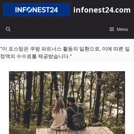
컨
infonest24.com
텐
츠
로
Menu
건
너
뛰
"이 포스팅은 쿠팡 파트너스 활동의 일환으로, 이에 따른 일
기
정액의 수수료를 제공받습니다."